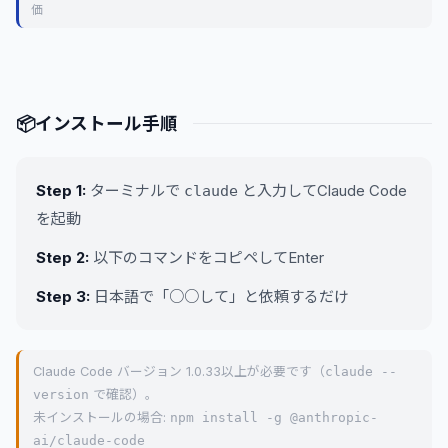
価
📦
インストール手順
Step 1:
ターミナルで
と入力してClaude Code
claude
を起動
Step 2:
以下のコマンドをコピペしてEnter
Step 3:
日本語で「○○して」と依頼するだけ
Claude Code バージョン 1.0.33以上が必要です（
claude --
version
で確認）。
未インストールの場合:
npm install -g @anthropic-
ai/claude-code