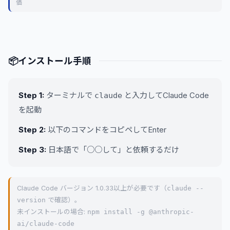
価
📦
インストール手順
Step 1:
ターミナルで
と入力してClaude Code
claude
を起動
Step 2:
以下のコマンドをコピペしてEnter
Step 3:
日本語で「○○して」と依頼するだけ
Claude Code バージョン 1.0.33以上が必要です（
claude --
version
で確認）。
未インストールの場合:
npm install -g @anthropic-
ai/claude-code