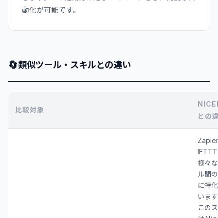
動化が可能です。
🔄
類似ツール・スキルとの違い
NICE
比較対象
との
Zapie
IFTT
様々な
ル間の
に特化
います
このス