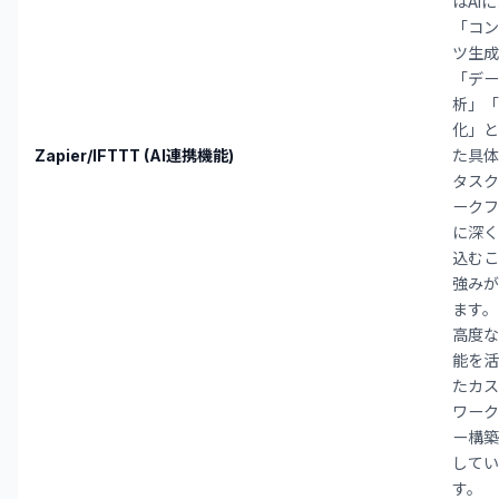
はAI
「コン
ツ生成
「デー
析」「
化」と
Zapier/IFTTT (AI連携機能)
た具体
タスク
ークフ
に深く
込むこ
強みが
ます。
高度な
能を活
たカス
ワーク
ー構築
してい
す。