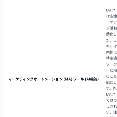
MAツ
は広範
ーケテ
グ活動
動化し
が、こ
キルは
柔軟に
特定機
ワーク
ーに組
むこと
マーケティングオートメーション (MA) ツール (AI機能)
能にし
す。既
MAツ
ではカ
しきれ
い、独