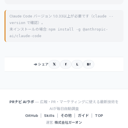
Claude Code バージョン 1.0.33以上が必要です（
claude --
version
で確認）。
未インストールの場合:
npm install -g @anthropic-
ai/claude-code
𝕏
f
L
B!
📣 シェア
PRナビ AIラボ
— 広報・PR・マーケティングに使える最新技術を
AIが毎日自動調査
GitHub
|
Skills
|
その他
|
ガイド
|
TOP
運営:
株式会社ガーオン