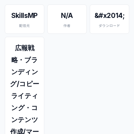
SkillsMP
N/A
&#x2014;
配信元
作者
ダウンロード
広報戦
略・ブラ
ンディン
グ/コピー
ライティ
ング・コ
ンテンツ
作成/マー