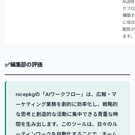
AI活
クフロ
構築す
に役立
能性が
ます。
✅
編集部の評価
nicepkgの「AIワークフロー」は、広報・マ
ーケティング業務を劇的に効率化し、戦略的
な思考と創造的な活動に集中できる貴重な時
間を生み出します。このツールは、日々のル
ーティンワークを自動化することで、チーム