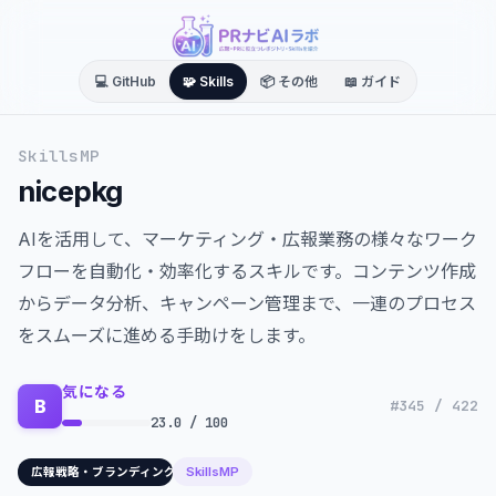
💻 GitHub
🧩 Skills
📦 その他
📖 ガイド
SkillsMP
nicepkg
AIを活用して、マーケティング・広報業務の様々なワーク
フローを自動化・効率化するスキルです。コンテンツ作成
からデータ分析、キャンペーン管理まで、一連のプロセス
をスムーズに進める手助けをします。
気になる
B
#345 / 422
23.0 / 100
SkillsMP
広報戦略・ブランディング/コピーライティング・コンテンツ作成/マーケティングデー