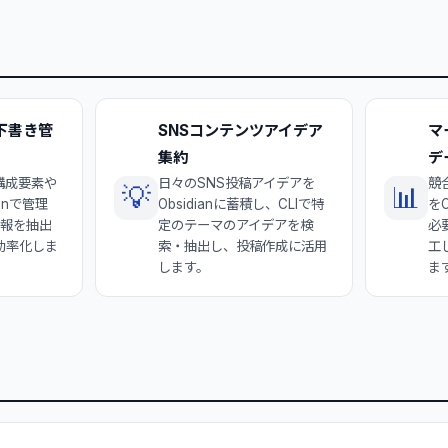
下書き管
SNSコンテンツアイデア
マ
集約
デ
構成要素や
日々のSNS投稿アイデアを
競
💡
📊
anで管理
Obsidianに蓄積し、CLIで特
をO
情報を抽出
定のテーマのアイデアを検
必
効率化しま
索・抽出し、投稿作成に活用
工
します。
ま