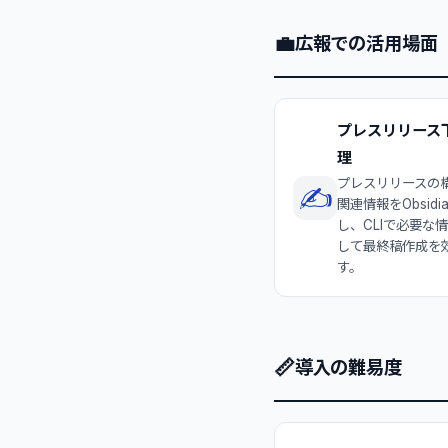
💼
広報での活用場面
プレスリリース
理
プレスリリースの
✍️
関連情報をObsidi
し、CLIで必要な
して最終稿作成を
す。
📏
導入の難易度