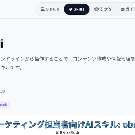
💻 GitHub
🧩 Skills
📦 その他
📖 ガイ
i
トをコマンドラインから操作することで、コンテンツ作成や情報管理
スキルです。
100
ls.sh