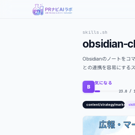
skills.sh
obsidian-cl
Obsidianのノー
との連携を容易にする
気になる
B
23.0 / 
skil
content/strategy/marketing