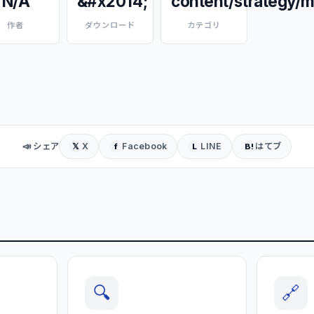
N/A
&#x2014;
content/strategy/m
作者
ダウンロード
カテゴリ
📣 シェア
X
Facebook
LINE
はてブ
𝕏
f
L
B!
🔍
🔗