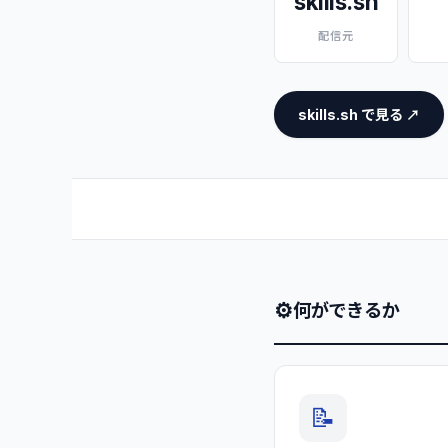
skills.sh
配信元
skills.sh で見る ↗
⚙
何ができるか
📝