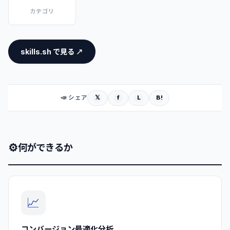
カテゴリ
skills.sh で見る ↗
𝕏
f
L
B!
📣 シェア
⚙
何ができるか
📈
コンバージョン最適化分析