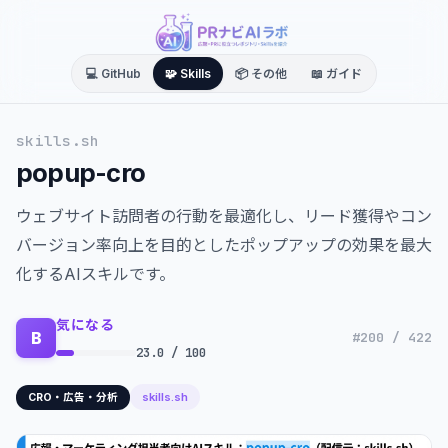
💻 GitHub
🧩 Skills
📦 その他
📖 ガイド
skills.sh
popup-cro
ウェブサイト訪問者の行動を最適化し、リード獲得やコン
バージョン率向上を目的としたポップアップの効果を最大
化するAIスキルです。
気になる
B
#200 / 422
23.0 / 100
skills.sh
CRO・広告・分析