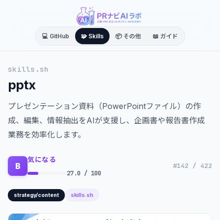
💻 GitHub
🧩 Skills
📦 その他
📖 ガイド
skills.sh
pptx
プレゼンテーション資料（PowerPointファイル）の作
成、編集、情報抽出をAIが支援し、企画書や報告書作成
業務を効率化します。
気になる
B
#142 / 422
27.0 / 100
skills.sh
strategy/content