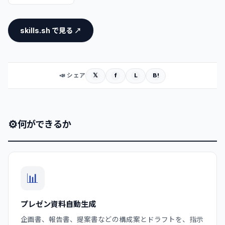
skills.sh で見る ↗
𝕏
f
L
B!
📣 シェア
⚙
何ができるか
📊
プレゼン資料自動生成
企画書、報告書、提案書などの構成案とドラフトを、指示