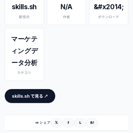
skills.sh
N/A
&#x2014;
配信元
作者
ダウンロード
マーケテ
ィングデ
ータ分析
カテゴリ
skills.sh で見る ↗
𝕏
f
L
B!
📣 シェア