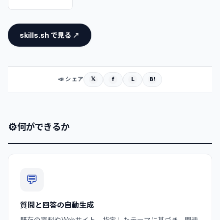
skills.sh で見る ↗
𝕏
f
L
B!
📣 シェア
⚙
何ができるか
💬
質問と回答の自動生成
既存の資料やWebサイト、指定したテーマに基づき、関連