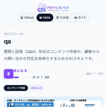
💻 GitHub
🧩 Skills
📦 その他
📖 ガイド
skills.sh
qa
質問と回答（Q&A）形式のコンテンツ作成や、顧客から
の問い合わせ対応を効率化するためのAIスキルです。
気になる
B
#50 / 422
27.0 / 100
skills.sh
コンテンツ作成