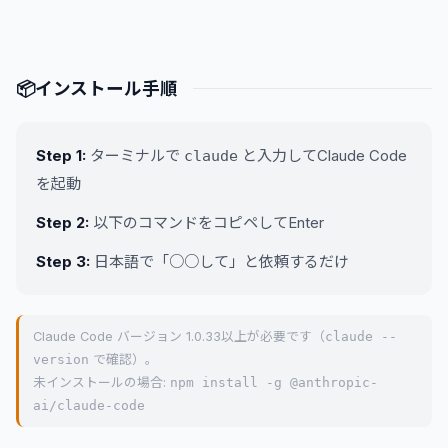
📦
インストール手順
Step 1:
ターミナルで
と入力してClaude Code
claude
を起動
Step 2:
以下のコマンドをコピペしてEnter
Step 3:
日本語で「○○して」と依頼するだけ
Claude Code バージョン 1.0.33以上が必要です（
claude --
version
で確認）。
未インストールの場合:
npm install -g @anthropic-
ai/claude-code