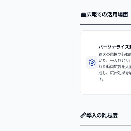
💼
広報での活用場面
パーソナライズ
顧客の属性や行動
🎯
いた、一人ひとり
れた動画広告を大
成し、広告効果を
す。
📏
導入の難易度