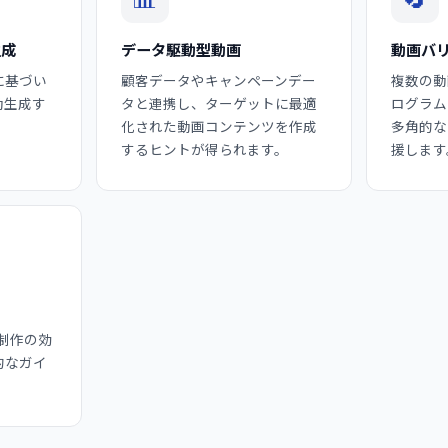
生成
データ駆動型動画
動画バ
に基づい
顧客データやキャンペーンデー
複数の動
動生成す
タと連携し、ターゲットに最適
ログラム
化された動画コンテンツを作成
多角的な
するヒントが得られます。
援します
画制作の効
的なガイ
。