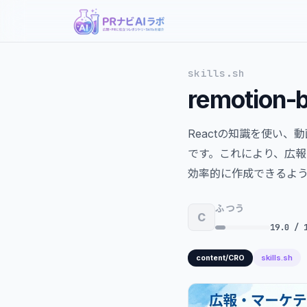
skills.sh
remotion-b
Reactの知識を使い
です。これにより、広
効率的に作成できるよ
ふつう
C
19.0 / 
skills.sh
content/CRO