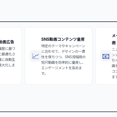
メ
SNS動画コンテンツ量産
動画広告
画
特定のテーマやキャンペーン
履歴に基づ
ニ
に合わせて、デザインの一貫
📈
📧
に最適化さ
ン
性を保ちつつ、SNS投稿用の
量に自動生
引
短尺動画を効率的に量産し、
最大化しま
画
エンゲージメントを高めま
コ
す。
ま