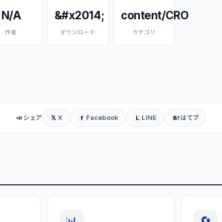
N/A
&#x2014;
content/CRO
作者
ダウンロード
カテゴリ
📣 シェア
X
Facebook
LINE
はてブ
𝕏
f
L
B!
📊
🔄