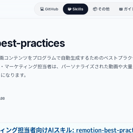
💻 GitHub
🧩 Skills
📦 その他
📖 ガイ
est-practices
、動画コンテンツをプログラムで自動生成するためのベストプラ
報・マーケティング担当者は、パーソナライズされた動画や大量
うになります。
100