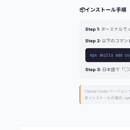
📦
インストール手順
Step 1:
ターミナルで
Step 2:
以下のコマンド
npx skills add co
Step 3:
日本語で「○
Claude Code バージョン
未インストールの場合:
np