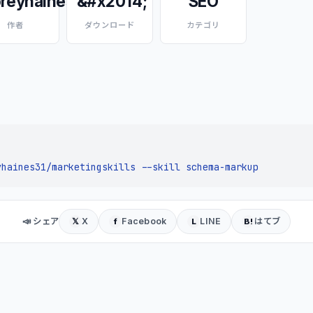
reyhaines31
&#x2014;
SEO
作者
ダウンロード
カテゴリ
yhaines31/marketingskills --skill schema-markup
📣 シェア
X
Facebook
LINE
はてブ
𝕏
f
L
B!