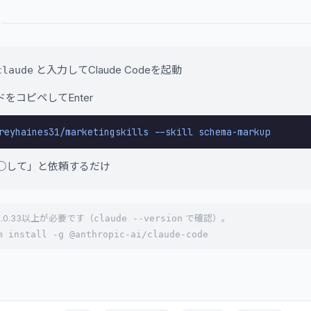
と入力してClaude Codeを起動
claude
をコピペしてEnter
reyhaines31/marketingskills --skill schema-markup
○して」と依頼するだけ
 1.0.33以上が必要です（
claude --version
で確認）。
m install -g @anthropic-ai/claude-code