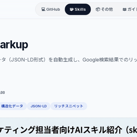
💻 GitHub
🧩 Skills
📦 その他
📖 ガイ
arkup
タ（JSON-LD形式）を自動生成し、Google検索結果での
100
構造化データ
JSON-LD
リッチスニペット