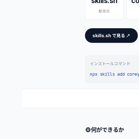
skills.sh
co
配信元
skills.sh で見る ↗
インストールコマンド
npx skills add core
⚙
何ができるか