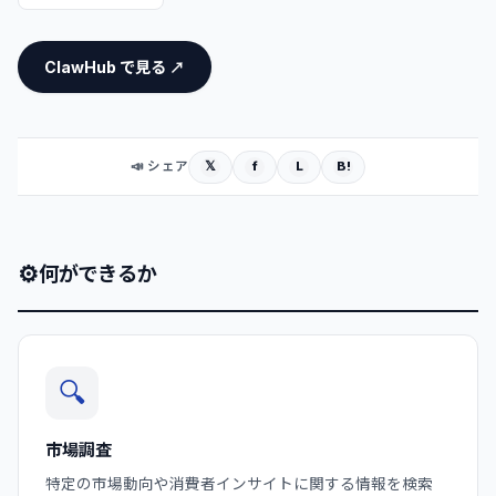
ClawHub で見る ↗
𝕏
f
L
B!
📣 シェア
⚙
何ができるか
🔍
市場調査
特定の市場動向や消費者インサイトに関する情報を検索