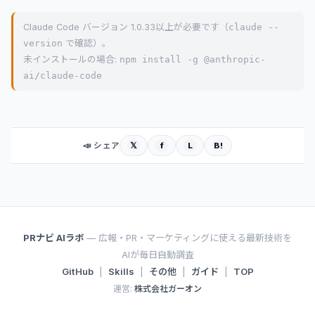
Claude Code バージョン 1.0.33以上が必要です（
claude --
version
で確認）。
未インストールの場合:
npm install -g @anthropic-
ai/claude-code
𝕏
f
L
B!
📣 シェア
PRナビ AIラボ
— 広報・PR・マーケティングに使える最新技術を
AIが毎日自動調査
GitHub
|
Skills
|
その他
|
ガイド
|
TOP
運営:
株式会社ガーオン