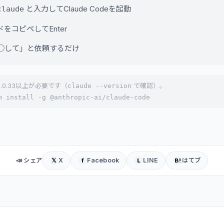
と入力してClaude Codeを起動
claude
をコピペしてEnter
○して」と依頼するだけ
 1.0.33以上が必要です（
claude --version
で確認）。
m install -g @anthropic-ai/claude-code
📣 シェア
X
Facebook
LINE
はてブ
𝕏
f
L
B!