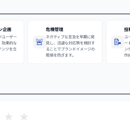
ン企画
危機管理
投
やユーザー
ネガティブな言及を早期に発
ユ
🚨
📝
、効果的な
見し、迅速な対応策を検討す
ー
テンツを立
ることでブランドイメージの
ン
毀損を防ぎます。
作
★
★