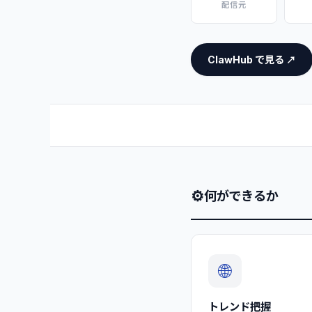
配信元
ClawHub で見る ↗
⚙
何ができるか
🌐
トレンド把握