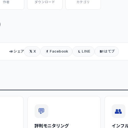
作者
ダウンロード
カテゴリ
📣 シェア
X
Facebook
LINE
はてブ
𝕏
f
L
B!
💬
👥
評判モニタリング
インフ