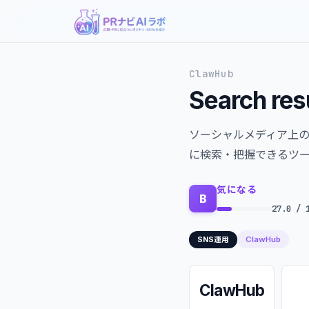
ClawHub
Search res
ソーシャルメディア上
に検索・把握できるツー
気になる
B
27.0 / 
ClawHub
SNS運用
ClawHub