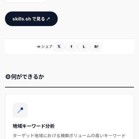
skills.sh で見る ↗
𝕏
f
L
B!
📣 シェア
⚙
何ができるか
📍
地域キーワード分析
ターゲット地域における検索ボリュームの高いキーワード