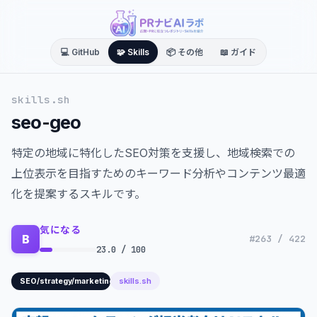
💻 GitHub
🧩 Skills
📦 その他
📖 ガイド
skills.sh
seo-geo
特定の地域に特化したSEO対策を支援し、地域検索での
上位表示を目指すためのキーワード分析やコンテンツ最適
化を提案するスキルです。
気になる
B
#263 / 422
23.0 / 100
skills.sh
SEO/strategy/marketing