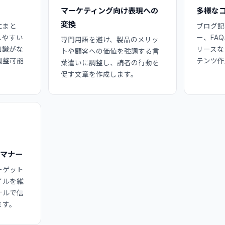
マーケティング向け表現への
多様な
変換
にまと
ブログ記
しやすい
ー、FA
専門用語を避け、製品のメリッ
知識がな
リースな
トや顧客への価値を強調する言
調整可能
テンツ作
葉遣いに調整し、読者の行動を
促す文章を作成します。
＆マナー
ーゲット
イルを維
ナルで信
ます。