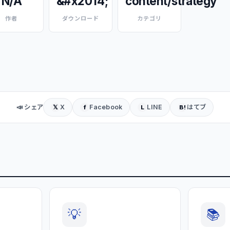
N/A
&#x2014;
content/strategy
作者
ダウンロード
カテゴリ
📣 シェア
X
Facebook
LINE
はてブ
𝕏
f
L
B!
💡
📚