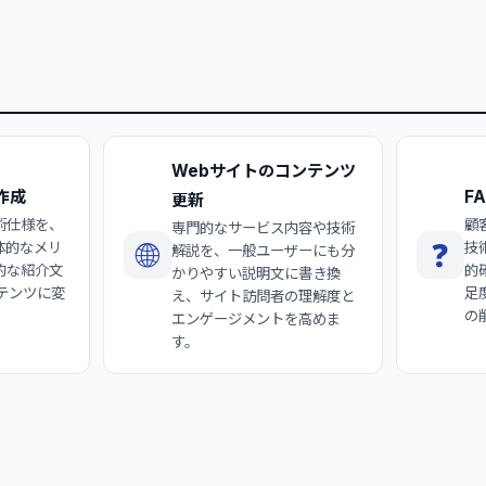
Webサイトのコンテンツ
作成
F
更新
術仕様を、
顧
専門的なサービス内容や技術
🌐
❓
体的なメリ
技
解説を、一般ユーザーにも分
的な紹介文
的
かりやすい説明文に書き換
テンツに変
足
え、サイト訪問者の理解度と
の
エンゲージメントを高めま
す。