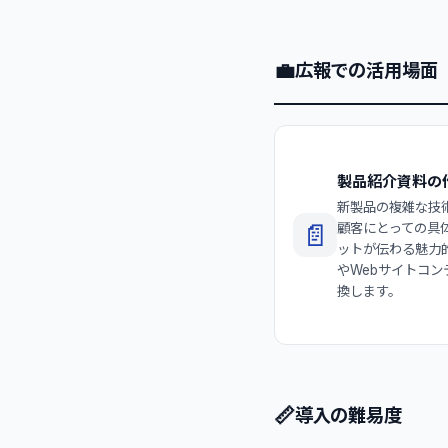
💼
広報での活用場面
製品紹介資料の
新製品の複雑な技
📄
顧客にとっての具
ットが伝わる魅力
やWebサイトコン
換します。
📏
導入の難易度