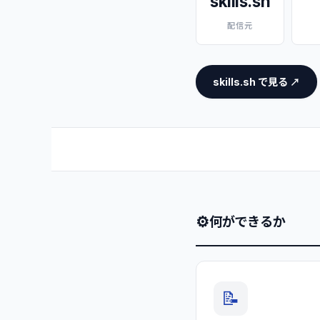
skills.sh
配信元
skills.sh で見る ↗
⚙
何ができるか
📝