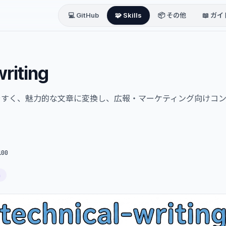
💻 GitHub
🧩 Skills
📦 その他
📖 ガイ
writing
やすく、魅力的な文章に変換し、広報・マーケティング向けコ
100
h