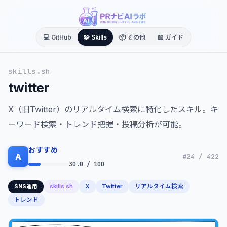
💻 GitHub
🧩 Skills
📦 その他
📖 ガイド
skills.sh
twitter
X（旧Twitter）のリアルタイム検索に特化したスキル。キ
ーワード検索・トレンド把握・投稿分析が可能。
おすすめ
A
#24 / 422
30.0 / 100
skills.sh
X
Twitter
リアルタイム検索
SNS運用
トレンド