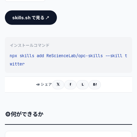
skills.sh で見る ↗
インストールコマンド
npx skills add ReScienceLab/opc-skills --skill t
witter
𝕏
f
L
B!
📣 シェア
⚙
何ができるか