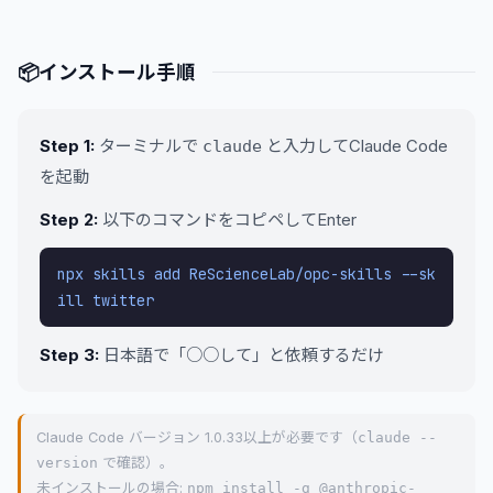
📦
インストール手順
Step 1:
ターミナルで
と入力してClaude Code
claude
を起動
Step 2:
以下のコマンドをコピペしてEnter
npx skills add ReScienceLab/opc-skills --sk
ill twitter
Step 3:
日本語で「○○して」と依頼するだけ
Claude Code バージョン 1.0.33以上が必要です（
claude --
version
で確認）。
未インストールの場合:
npm install -g @anthropic-